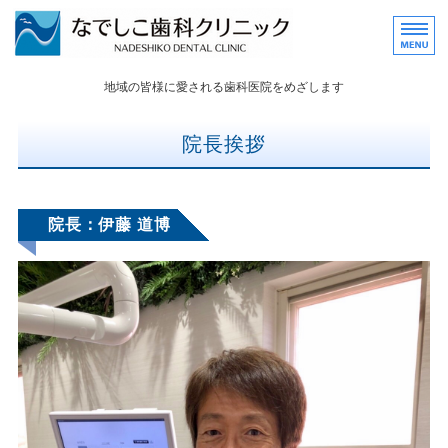
タイトルサンプル
地域の皆様に愛される歯科医院をめざします
トップページ
院長挨拶
診療内容
院長挨拶
院長：伊藤 道博
医院概要・医院紹介
WEB予約